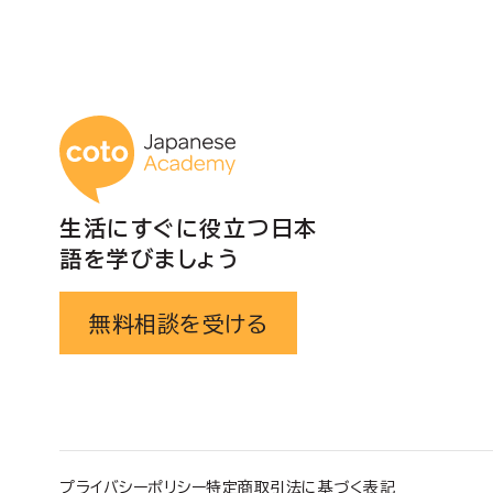
投
稿
の
コトアカデミー日本
ペ
生活にすぐに役立つ日本
ー
語を学びましょう
ジ
無料相談を受ける
送
り
プライバシーポリシー
特定商取引法に基づく表記