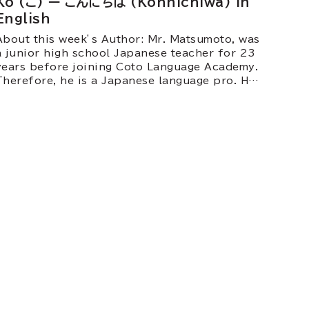
Ko (こ) ー こんにちは (Konnichiwa) in
English
About this week’s Author: Mr. Matsumoto, was
a junior high school Japanese teacher for 23
years before joining Coto Language Academy.
Therefore, he is a Japanese language pro. He
currently teaches Coto’s Intensive Courses
(intermediate and advanced), Business
Courses and the Part Time N1 grammar and
reading classes. He is also involved in
developing teaching materials at Coto.