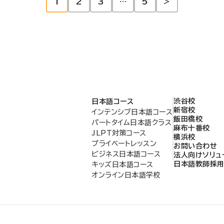
1
2
3
…
5
>
語学校
渋谷校
日本語コース
新宿校
インテンシブ日本語コース
飯田橋校
パートタイム日本語クラス
麻布十番校
JLPT対策コース
横浜校
プライベートレッスン
お問い合わせ
ビジネス日本語コース
法人向けソリュ
日本語教師採
キッズ日本語コース
オンライン日本語学校