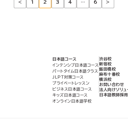
<
1
2
3
4
…
6
>
語学校
渋谷校
日本語コース
新宿校
インテンシブ日本語コース
飯田橋校
パートタイム日本語クラス
麻布十番校
JLPT対策コース
横浜校
プライベートレッスン
お問い合わせ
ビジネス日本語コース
法人向けソリュ
日本語教師採
キッズ日本語コース
オンライン日本語学校