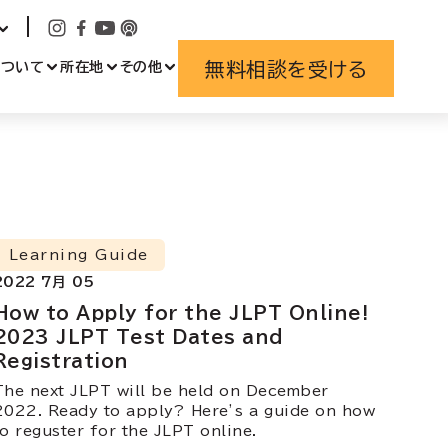
無料相談を受ける
について
所在地
その他
Learning Guide
2022 7月 05
How to Apply for the JLPT Online!
2023 JLPT Test Dates and
Registration
The next JLPT will be held on December
2022. Ready to apply? Here’s a guide on how
to reguster for the JLPT online.