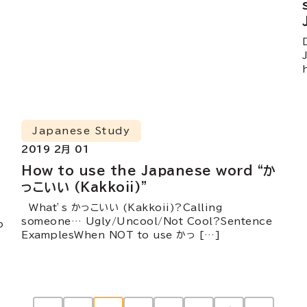
Japanese Study
2019 2月 01
How to use the Japanese word “か
っこいい (Kakkoii)”
What’s かっこいい (Kakkoii)?Calling
someone… Ugly/Uncool/Not Cool?Sentence
o
ExamplesWhen NOT to use かっ […]