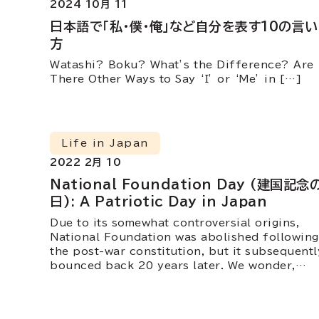
2024 10月 11
日本語で「私・僕・俺」など自分を表す10の言い
方
Watashi? Boku? What’s the Difference? Are
There Other Ways to Say ‘I’ or ‘Me’ in […]
Life in Japan
2022 2月 10
National Foundation Day (建国記念
日): A Patriotic Day in Japan
Due to its somewhat controversial origins,
National Foundation was abolished following
the post-war constitution, but it subsequentl
bounced back 20 years later. We wonder,
does it still hold the same meaning?