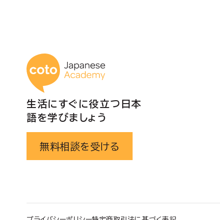
投
稿
の
コトアカデミー日本
ペ
生活にすぐに役立つ日本
ー
語を学びましょう
ジ
無料相談を受ける
送
り
プライバシーポリシー
特定商取引法に基づく表記