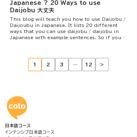
Japanese ? 20 Ways to use
Daijobu 大丈夫
This blog will teach you how to use Daijobu /
Daijoubu in Japanese. It lists 20 different
ways that you can use daijobu / daijobu in
Japanese with example sentences. So if you
are looking for a quick reference that can
teach you many ways of using this popular
Japanese phrase – this is the blog for you!
投
1
2
3
…
12
>
稿
の
コトアカデミー日本語
ペ
日本語コース
ー
インテンシブ日本語コース