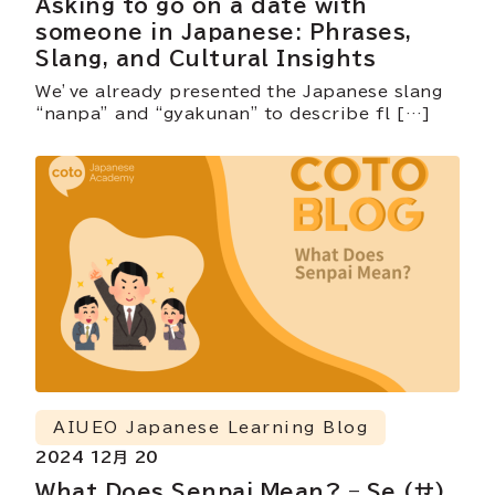
Asking to go on a date with
someone in Japanese: Phrases,
Slang, and Cultural Insights
We’ve already presented the Japanese slang
“nanpa” and “gyakunan” to describe fl […]
AIUEO Japanese Learning Blog
2024 12月 20
What Does Senpai Mean? – Se (せ)