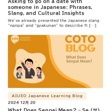
Asking to go on a date with
someone in Japanese: Phrases,
Slang, and Cultural Insights
We’ve already presented the Japanese slang
“nanpa” and “gyakunan” to describe fl […]
AIUEO Japanese Learning Blog
2024 12月 20
What Does Senpai Mean? – Se (せ)