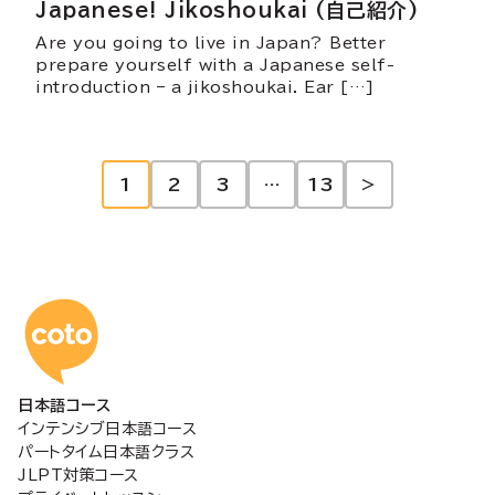
Japanese! Jikoshoukai (自己紹介)
Are you going to live in Japan? Better
prepare yourself with a Japanese self-
introduction – a jikoshoukai. Ear […]
投
1
2
3
…
13
>
稿
の
コトアカデミー日本語
ペ
日本語コース
ー
インテンシブ日本語コース
パートタイム日本語クラス
ジ
JLPT対策コース