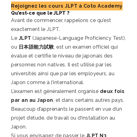
Rejoignez les cours JLPT à Coto Academy
Qu’est-ce que le JLPT ?
Avant de commencer,
rappelons ce qu’est
exactement le JLPT
.
Le
JLPT
(Japanese-Language Proficiency Test),
ou
日本語能力試験
, est un examen officiel qui
évalue et certifie le niveau de japonais des
personnes non natives. Il est utilisé par les
universités ainsi que par les employeurs, au
Japon comme à l’international.
L’examen est généralement organisé
deux fois
par an au Japon
, et dans certains autres pays.
Beaucoup d’apprenants le passent en vue d’un
projet d’étude, de travail ou d’installation au
Japon.
Si vous envisagez de passer le
JLPT N3
,