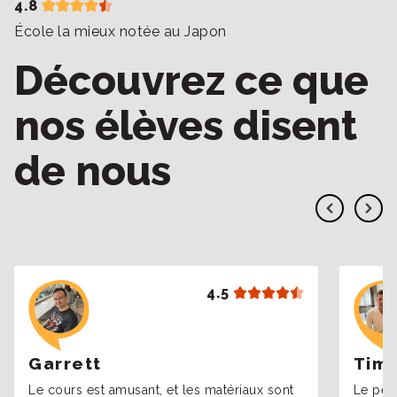
4.8
École la mieux notée au Japon
Découvrez ce que
nos élèves disent
de nous
4.5
Garrett
Tim
Le cours est amusant, et les matériaux sont
Le per