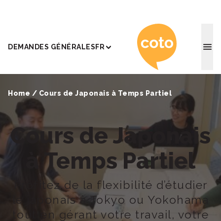
Coto Ac
DEMANDES GÉNÉRALES
FR
Home
/
Cours de Japonais à Temps Partiel
Cours de Japonais
à Temps Partiel
Profitez de la flexibilité d’étudier
le japonais à Tokyo ou Yokohama
tout en gérant votre travail, votre