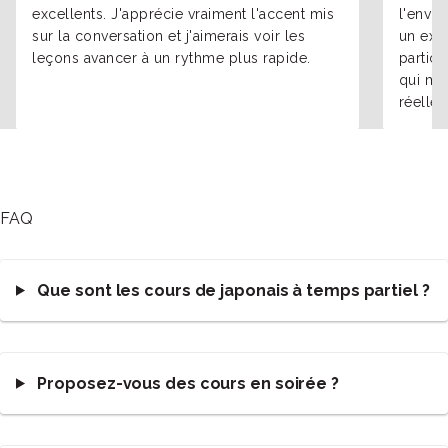
excellents. J'apprécie vraiment l'accent mis
l'envir
sur la conversation et j'aimerais voir les
un exce
leçons avancer à un rythme plus rapide.
particu
qui m'a
réelle.
FAQ
Que sont les cours de japonais à temps partiel ?
Proposez-vous des cours en soirée ?