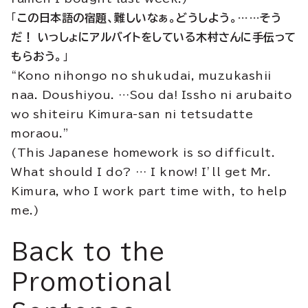
「
この日本語の宿題、難しいなぁ。どうしよう。……そう
だ！ いっしょにアルバイトをしている木村さんに手伝って
もらおう。
」
“Kono nihongo no shukudai, muzukashii
naa. Doushiyou. …Sou da! Issho ni arubaito
wo shiteiru Kimura-san ni tetsudatte
moraou.”
(This Japanese homework is so difficult.
What should I do? … I know! I’ll get Mr.
Kimura, who I work part time with, to help
me.)
Back to the
Promotional