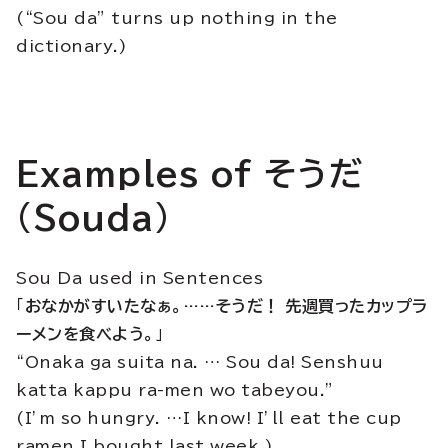
(“Sou da” turns up nothing in the
dictionary.)
Examples of そうだ
(Souda)
Sou Da used in Sentences
「
おなかがすいたなぁ。……そうだ！ 先週買ったカップラ
ーメンを食べよう。
」
“Onaka ga suita na. … Sou da! Senshuu
katta kappu ra-men wo tabeyou.”
(I’m so hungry. …I know! I’ll eat the cup
ramen I bought last week.)