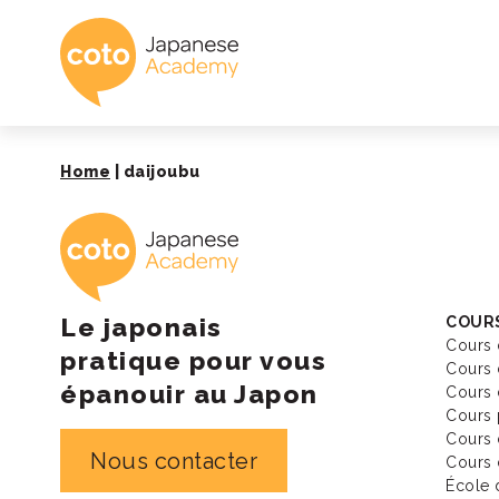
Coto Academy - É
Home
|
daijoubu
Coto Academy - É
Le japonais
COURS
Cours 
pratique pour vous
Cours 
épanouir au Japon
Cours 
Cours 
Cours 
Nous contacter
Cours 
École 