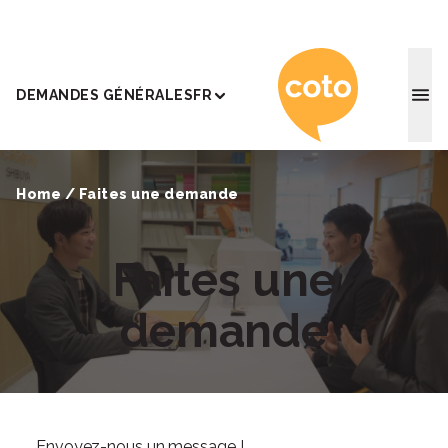
Coto Ac
DEMANDES GÉNÉRALES
FR
Home
/
Faites une demande
Faites une
demande
Envoyez-nous un message !