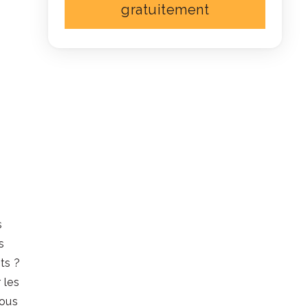
gratuitement
s
s
ts ?
 les
nous