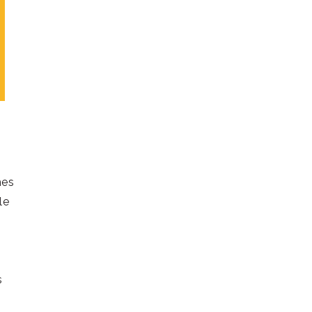
hes
le
s