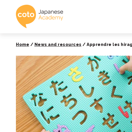
Coto Academy - É
Home
/
News and resources
/
Apprendre les hirag