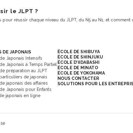
ir le JLPT ?
pour réussir chaque niveau du JLPT, du N5 au N1, et comment o
cole de japonais
ÉCOLE DE SHIBUYA
 DE JAPONAIS
ÉCOLE DE SHINJUKU
de Japonais Intensifs
ÉCOLE D’IIDABASHI
de Japonais à Temps Partiel
ÉCOLE DE MINATO
de préparation au JLPT
ÉCOLE DE YOKOHAMA
particuliers de japonais
NOUS CONTACTER
de japonais des affaires
SOLUTIONS POUR LES ENTREPRI
de Japonais pour Enfants
de japonais en ligne
ise