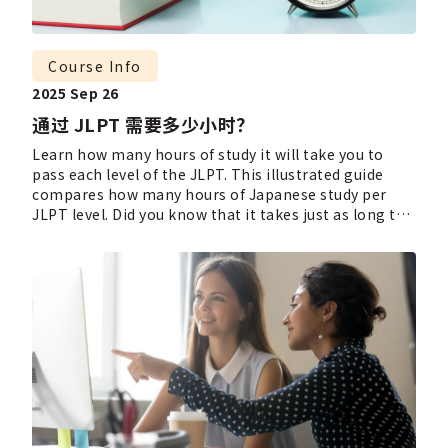
Course Info
2025 Sep 26
通过 JLPT 需要多少小时？
Learn how many hours of study it will take you to
pass each level of the JLPT. This illustrated guide
compares how many hours of Japanese study per
JLPT level. Did you know that it takes just as long to
pass the N2 as it does to become a certified public
accountant in the US?