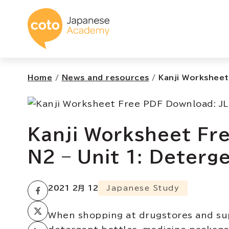
コトアカデミー日本
Home
/
News and resources
/
Kanji Worksheet
Kanji Worksheet Fr
N2 – Unit 1: Deterg
2021 2月 12
Japanese Study
When shopping at drugstores and sup