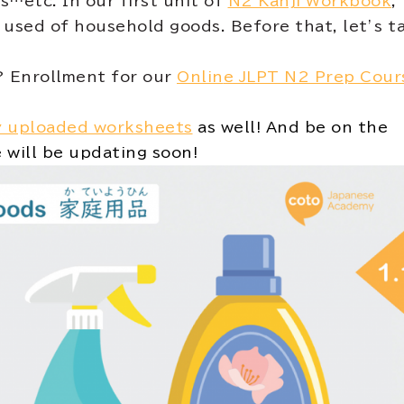
…etc. In our first unit of
N2 Kanji Workbook
,
 used of household goods. Before that, let’s t
? Enrollment for our
Onlin
e
JLPT N2 Prep Cour
y uploaded worksheets
as well! And be on the
 will be updating soon!