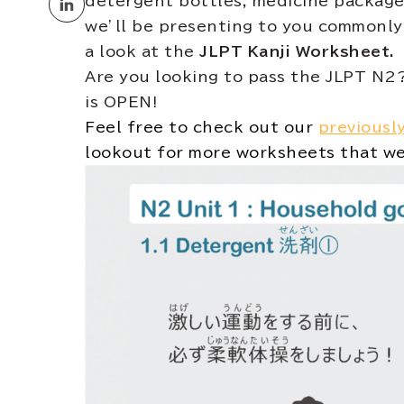
detergent bottles, medicine packages
we’ll be presenting to you commonly
a look at the
JLPT Kanji Worksheet.
Are you looking to pass the JLPT N2
is OPEN!
Feel free to check out our
previousl
lookout for more worksheets that we