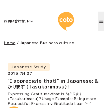
コトアカデ
お問い合わせ
JP
Home
/
Japanese Business culture
Japanese Study
2015 7月 27
“I appreciate that!” in Japanese: 助
かります (Tasukarimasu)!
Expressing GratitudeWhat is 助かります
(Tasukarimasu)?Usage ExamplesBeing more
Respectful Expressing Gratitude Lear […]