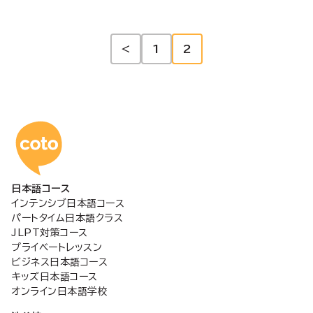
投
<
1
2
稿
の
コトアカデミー日本語
ペ
日本語コース
ー
インテンシブ日本語コース
パートタイム日本語クラス
ジ
JLPT対策コース
プライベートレッスン
ビジネス日本語コース
送
キッズ日本語コース
オンライン日本語学校