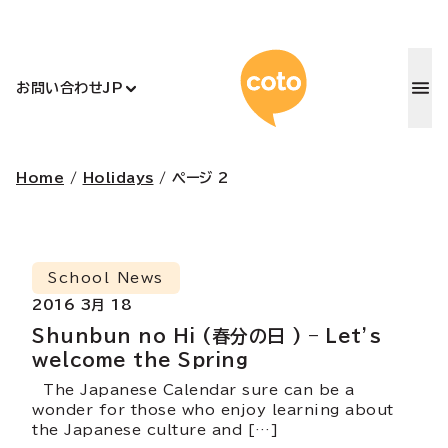
コトアカデ
お問い合わせ
JP
Home
/
Holidays
/
ページ 2
School News
2016 3月 18
Shunbun no Hi (春分の日 ) – Let’s
welcome the Spring
The Japanese Calendar sure can be a
wonder for those who enjoy learning about
the Japanese culture and […]