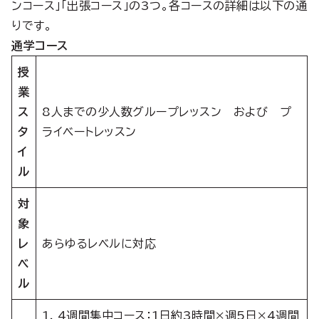
ンコース」「出張コース」の3つ。各コースの詳細は以下の通
りです。
通学コース
授
業
ス
8人までの少人数グループレッスン および プ
タ
ライベートレッスン
イ
ル
対
象
レ
あらゆるレベルに対応
ベ
ル
1. 4週間集中コース：1日約3時間×週5日×4週間