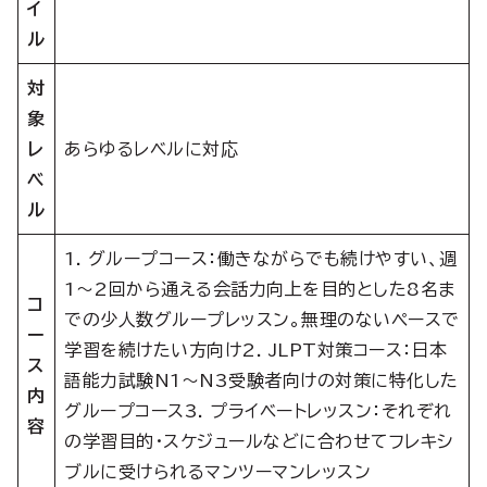
イ
ル
対
象
レ
あらゆるレベルに対応
ベ
ル
1. グループコース：働きながらでも続けやすい、週
1～2回から通える会話力向上を目的とした8名ま
コ
での少人数グループレッスン。無理のないペースで
ー
学習を続けたい方向け2. JLPT対策コース：日本
ス
語能力試験N1～N3受験者向けの対策に特化した
内
グループコース3. プライベートレッスン：それぞれ
容
の学習目的・スケジュールなどに合わせてフレキシ
ブルに受けられるマンツーマンレッスン