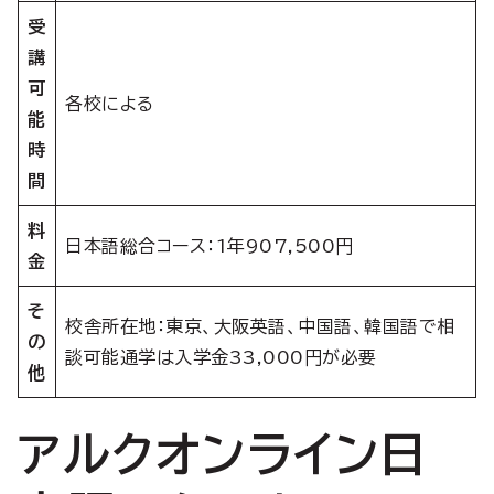
受
講
可
各校による
能
時
間
料
日本語総合コース：1年907,500円
金
そ
校舎所在地：東京、大阪英語、中国語、韓国語で相
の
談可能通学は入学金33,000円が必要
他
アルクオンライン日