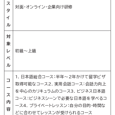
ス
対面・オンライン・企業向け研修
タ
イ
ル
対
象
レ
初級〜上級
ベ
ル
1. 日本語総合コース：半年〜2年かけて留学ビザ
コ
取得可能なコース2. 実用会話コース：会話力向上
ー
を中心のカリキュラムのコース3. ビジネス日本語
ス
コース：ビジネスシーンで必要な日本語を学べるコ
内
ース4. プライベートレッスン：自分の目的・時間な
容
どに合わせてレッスンが受けられるコース