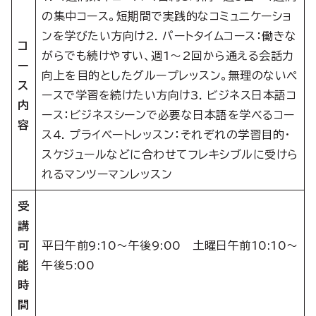
の集中コース。短期間で実践的なコミュニケーショ
ンを学びたい方向け2. パートタイムコース：働きな
コ
がらでも続けやすい、週1～2回から通える会話力
ー
向上を目的としたグループレッスン。無理のないペ
ス
ースで学習を続けたい方向け3. ビジネス日本語コ
内
ース：ビジネスシーンで必要な日本語を学べるコー
容
ス4. プライベートレッスン：それぞれの学習目的・
スケジュールなどに合わせてフレキシブルに受けら
れるマンツーマンレッスン
受
講
可
平日午前9:10～午後9:00 土曜日午前10:10～
能
午後5:00
時
間