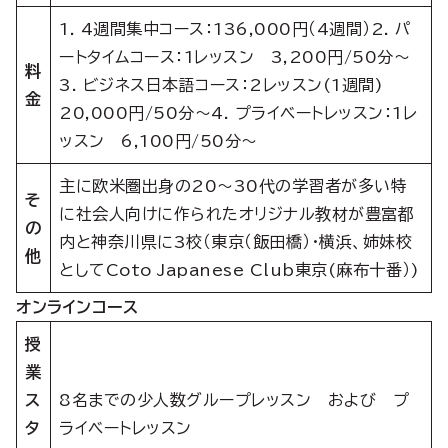
1. 4週間集中コース：136,000円（4週間）2. パ
ートタイムコース：1レッスン 3,200円/50分～
料
3. ビジネス日本語コース：2レッスン(1週間)
金
20,000円/50分～4. プライベートレッスン：1レ
ッスン 6,100円/50分～
主に欧米圏出身の20～30代の学習者が多い特
そ
に社会人向けに作られたオリジナル教材が豊富都
の
内と神奈川県に3校（東京（飯田橋）・横浜、姉妹校
他
としてCoto Japanese Club東京(麻布十番）)
オンラインコース
授
業
ス
8名までの少人数グループレッスン および プ
タ
ライベートレッスン