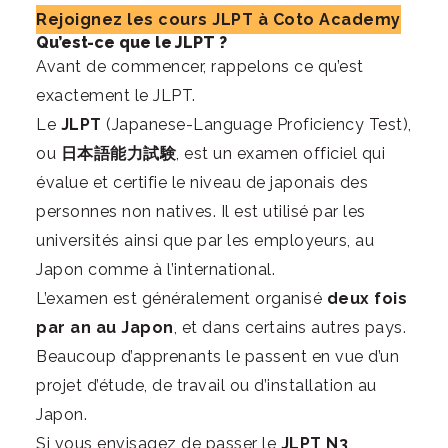
Rejoignez les cours JLPT à Coto Academy
Qu’est-ce que le JLPT ?
Avant de commencer,
rappelons ce qu’est
exactement le JLPT
.
Le
JLPT
(Japanese-Language Proficiency Test),
ou
日本語能力試験
, est un examen officiel qui
évalue et certifie le niveau de japonais des
personnes non natives. Il est utilisé par les
universités ainsi que par les employeurs, au
Japon comme à l’international.
L’examen est généralement organisé
deux fois
par an au Japon
, et dans certains autres pays.
Beaucoup d’apprenants le passent en vue d’un
projet d’étude, de travail ou d’installation au
Japon.
Si vous envisagez de passer le
JLPT N3
,