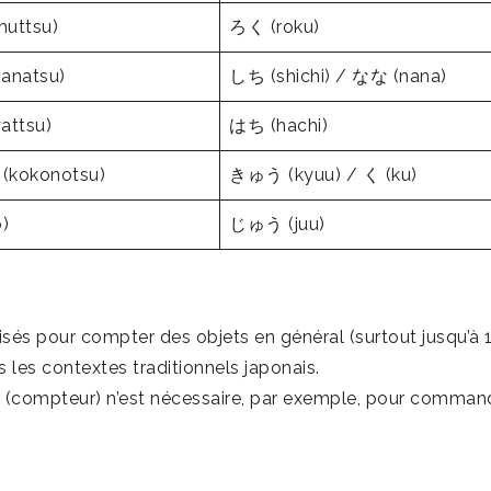
uttsu)
ろく (roku)
anatsu)
しち (shichi) / なな (nana)
ttsu)
はち (hachi)
kokonotsu)
きゅう (kyuu) / く (ku)
)
じゅう (juu)
isés pour compter des objets en général (surtout jusqu’à 1
s les contextes traditionnels japonais.
r (compteur) n’est nécessaire, par exemple, pour comman