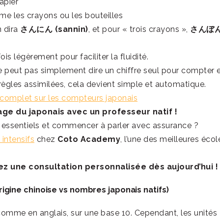
apier
mme les crayons ou les bouteilles
n dira
さんにん (sannin)
, et pour « trois crayons »,
さんぼ
 légèrement pour faciliter la fluidité.
e peut pas simplement dire un chiffre seul pour compter 
 règles assimilées, cela devient simple et automatique.
 complet sur les compteurs japonais
sage du japonais avec un professeur natif !
 essentiels et commencer à parler avec assurance ?
 intensifs
chez
Coto Academy
, l’une des meilleures écol
vez une consultation personnalisée dès aujourd’hui !
igine chinoise vs nombres japonais natifs)
omme en anglais, sur une base 10. Cependant, les unités