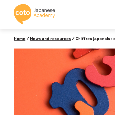
Coto Academy - É
Home
/
News and resources
/
Chiffres japonais 