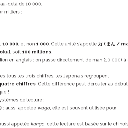
 au-delà de 10 000.
milliers :
st
10 000
, et non
1 000
. Cette unité s’appelle
万 (まん / ma
oku)
, soit
100 millions
.
illion en anglais : on passe directement de man (10 000) à
les tous les trois chiffres, les Japonais regroupent
uatre chiffres
. Cette différence peut dérouter au début
que !
ystèmes de lecture :
)
: aussi appelée
wago
, elle est souvent utilisée pour
aussi appelée
kango
, cette lecture est basée sur le chinois