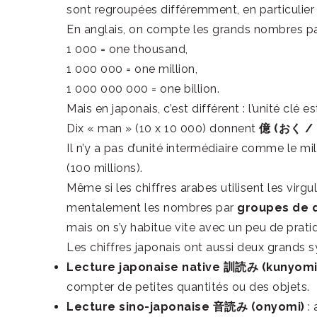
sont regroupées différemment, en particulier
En anglais, on compte les grands nombres par 
1 000 = one thousand,
1 000 000 = one million,
1 000 000 000 = one billion.
Mais en japonais, c’est différent : l’unité clé e
Dix « man » (10 x 10 000) donnent
億 (おく / 
Il n’y a pas d’unité intermédiaire comme le m
(100 millions).
Même si les chiffres arabes utilisent les virgu
mentalement les nombres par
groupes de q
mais on s’y habitue vite avec un peu de prati
Les chiffres japonais ont aussi deux grands s
Lecture japonaise native 訓読み (kunyomi
compter de petites quantités ou des objets.
Lecture sino-japonaise 音読み (onyomi)
: 