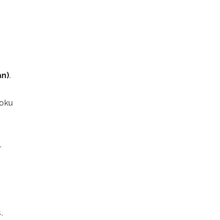
n)
.
 oku
,
.