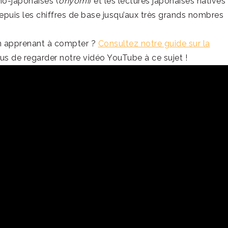
no-japonaises (
onyomi
) et les lectures japonaises natives
depuis les chiffres de base jusqu’aux très grands nombres
en apprenant à compter ?
Consultez notre guide sur la
us de regarder notre vidéo YouTube à ce sujet !