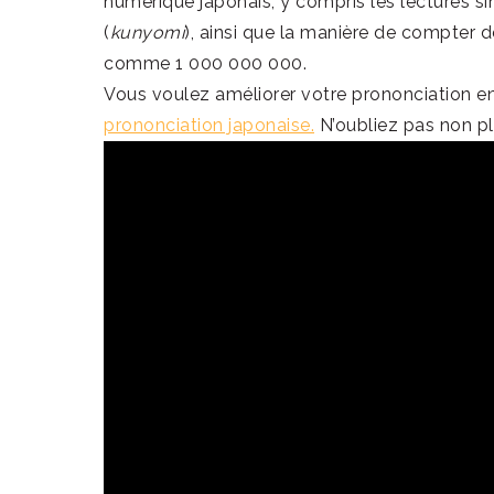
numérique japonais, y compris les lectures si
(
kunyomi
), ainsi que la manière de compter 
comme 1 000 000 000.
Vous voulez améliorer votre prononciation 
prononciation japonaise.
N’oubliez pas non pl