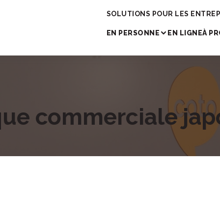
cole de japonais
SOLUTIONS POUR LES ENTREP
EN PERSONNE
EN LIGNE
À P
ique commerciale jap