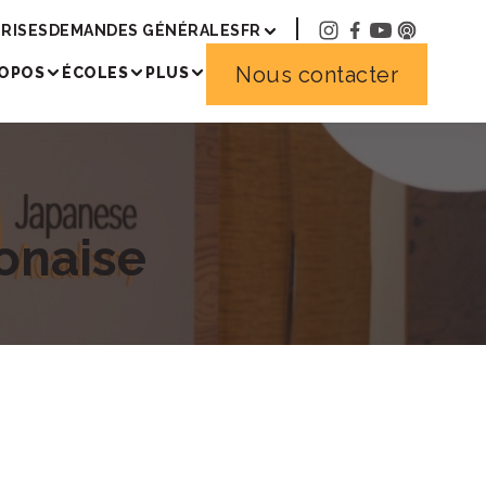
RISES
DEMANDES GÉNÉRALES
FR
Nous contacter
ROPOS
ÉCOLES
PLUS
onaise