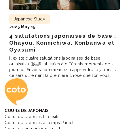
Japanese Study
2025 May 15
4 salutations japonaises de base :
Ohayou, Konnichiwa, Konbanwa et
Oyasumi
Il existe quatre salutations japonaises de base,
ou aisatsu (挨拶), utilisées à différents moments de la
journée. Si vous commencez à apprendre le japonais,
ce sera sûrement la première chose que l’on vous
Coto Academy - Éc
enseignera. En effet, vous ne voudriez pas dire «
Bonjour ! » en pleine nuit ou « Repose-toi bien ! » en
réveillant un […]
COURS DE JAPONAIS
Cours de Japonais Intensifs
Cours de Japonais à Temps Partiel
Cours de préparation au JLPT