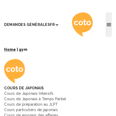
Coto Ac
DEMANDES GÉNÉRALES
FR
Home
|
gym
Coto Academy - Éc
COURS DE JAPONAIS
Cours de Japonais Intensifs
Cours de Japonais à Temps Partiel
Cours de préparation au JLPT
Cours particuliers de japonais
Cours de japonais des affaires