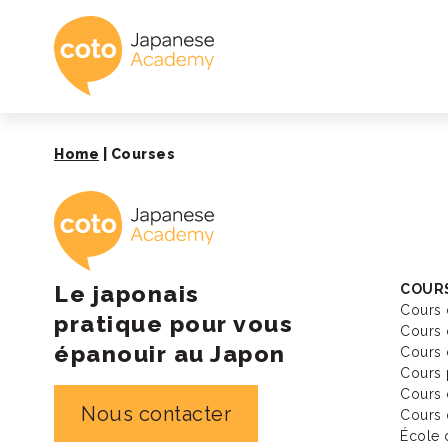
Coto Academy - É
Home
|
Courses
Coto Academy - É
Le japonais
COURS
Cours 
pratique pour vous
Cours 
épanouir au Japon
Cours 
Cours 
Cours 
Nous contacter
Cours 
École 