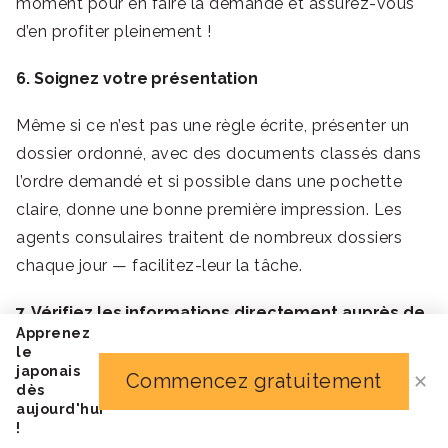
moment pour en faire la demande et assurez-vous
d’en profiter pleinement !
6. Soignez votre présentation
Même si ce n’est pas une règle écrite, présenter un
dossier ordonné, avec des documents classés dans
l’ordre demandé et si possible dans une pochette
claire, donne une bonne première impression. Les
agents consulaires traitent de nombreux dossiers
chaque jour — facilitez-leur la tâche.
7. Vérifiez les informations directement auprès de
l’ambassade avant de soumettre
Apprenez
le
japonais
Les exigences peuvent évoluer. Avant de constituer
Commencez gratuitement
✕
dès
votre dossier, consultez le site officiel de
aujourd'hui
!
l’Ambassade du Japon en France pour vous assurer