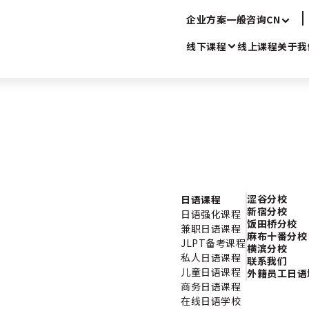
企业方案
一般咨询
CN
线下课程
线上课程
关于我
涩谷分校
日语课程
新宿分校
日语强化课程
饭田桥分校
兼职日语课程
麻布十番分校
JLPT备考课程
横滨分校
私人日语课程
联系我们
儿童日语课程
外籍员工日语
商务日语课程
在线日语学校