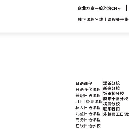
企业方案
一般咨询
CN
线下课程
线上课程
关于我
涩谷分校
日语课程
新宿分校
日语强化课程
饭田桥分校
兼职日语课程
麻布十番分校
JLPT备考课程
横滨分校
私人日语课程
联系我们
儿童日语课程
外籍员工日语
商务日语课程
在线日语学校