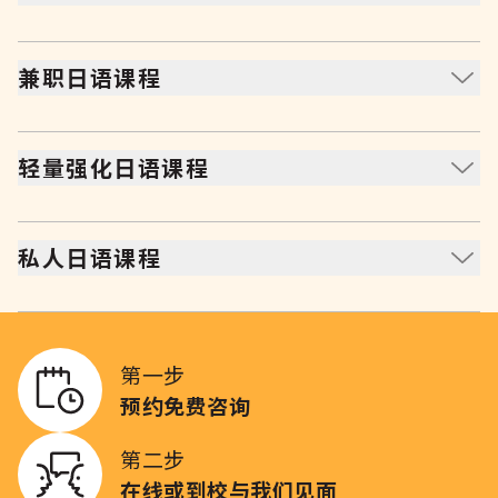
适合认真学习的全日制课程，同时包含初级日语项目。每
周一至周五，每天三小时，为期一个月，全方位学习日语
兼职日语课程
技能。以最短时间取得最大进步。
灵活且低负担的选择，适合需要更多自由安排的学生。使
用积分制，可参加专注于特定技能（如会话或语法）的任
轻量强化日语课程
意课程。
为希望以兼职方式获得全日制进步的学生提供的中间选
项。每周两次课程，遵循结构化、全面的日语课程体系。
私人日语课程
根据个人需求进行的全方位一对一课程。与专业日语母语
教师紧密合作，每堂课根据你的目标、水平和学习方式量
身定制。
第一步
预约免费咨询
第二步
在线或到校与我们见面