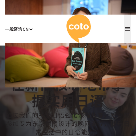
Coto 日
一般咨询
CN
Home
/
新宿
在新宿核心地带掌
握实用日语
通过我们的初级日语强化课程从零开始，或
参加专为东京居民设计的晚间课程，提升日
常生活中的日语能力。