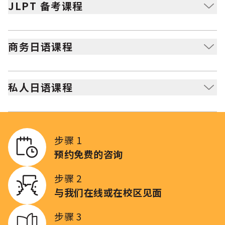
班也有开设。
JLPT 备考课程
通过专家指导、模拟考试和内部教材，帮助你高效达成
JLPT 目标。
商务日语课程
提升职场日语能力，学习高级交流技巧、礼仪及实际工作
中使用的语言。
私人日语课程
一对一授课，根据个人需求定制学习内容，获得更个性化
的学习体验。
步骤 1
预约免费的咨询
步骤 2
与我们在线或在校区见面
步骤 3