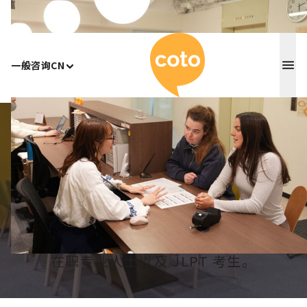
Coto 日
一般咨询
CN
Home
/
饭田桥
饭田桥日语学校
在东京顶尖的日语学校—Coto 日本语学校
饭田桥校掌握日语。非常适合长期居住者、
在职专业人士以及 JLPT 考生。