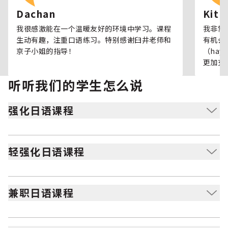
Dachan
Kit
我很感激能在一个温暖友好的环境中学习。课程
我非常
生动有趣，注重口语练习。特别感谢臼井老师和
有机会
京子小姐的指导！
（hay
更加充
听听我们的学生怎么说
强化日语课程
适合全身心投入学习日语并专注会话练习的人士。
轻强化日语课程
适合在忙碌日程中也想学习日语并提升会话能力的人士。
兼职日语课程
适合东京的居民或外籍人士，下班或晚上学习日语，高级