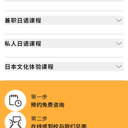
适合在繁忙日程中，也希望学习日语并提升会话能力的人
士。
兼职日语课程
为忙碌的成年人打造，可以按照自己的节奏，在互动且支
持性的环境中学习日语。
私人日语课程
一对一授课，适合希望与教师单独学习、获得个性化学习
体验的学员。
日本文化体验课程
适合想要体验茶道、书法、团子或铜锣烧制作等多种日本
文化活动的人士。
第一步
预约免费咨询
第二步
在线或到校与我们见面