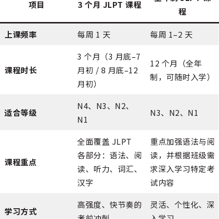
项目
3 个月 JLPT 课程
程
上课频率
每周 1 天
每周 1–2 天
3 个月（3 月底–7
12 个月（全年
课程时长
月初 / 8 月底–12
制，可随时入学）
月初）
N4、N3、N2、
适合等级
N3、N2、N1
N1
全面覆盖 JLPT
重点加强语法与阅
各部分：语法、阅
读，并根据班级需
课程重点
读、听力、词汇、
求深入学习特定考
汉字
试内容
高强度、快节奏的
灵活、个性化、深
学习方式
考前冲刺
入学习