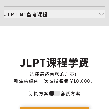
深入掌握语法、惯用语与商务日语，迈向流利交流。
重点提升高级阅读、听力与理解能力。
JLPT N1备考课程
学习考试技巧与时间管理方法，确保应试成功。
培养接近母语者的理解力与分析性阅读能力。
掌握高难度汉字、文学作品及高级表达方式。
具备处理复杂会话、商务文书及学术资料的能力。
JLPT课程学费
选择最适合您的方案！
新生需缴纳一次性报名费 ¥10,000。
订阅方案
套餐方案
Toggle
plan
type