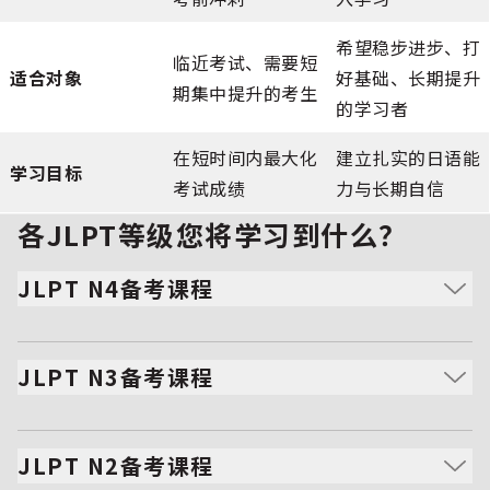
希望稳步进步、打
临近考试、需要短
适合对象
好基础、长期提升
期集中提升的考生
的学习者
在短时间内最大化
建立扎实的日语能
学习目标
考试成绩
力与长期自信
各JLPT等级您将学习到什么？
JLPT N4备考课程
在N5知识的基础上学习更复杂的句子与汉字。
提升阅读理解能力，扩大JLPT考试常见词汇量。
JLPT N3备考课程
通过历年真题和针对性练习强化技能。
衔接初级与中级日语水平。
学习更细致的语法，挑战更长、更复杂的阅读文章。
JLPT N2备考课程
通过系统化的模拟考试与教师反馈提升能力。