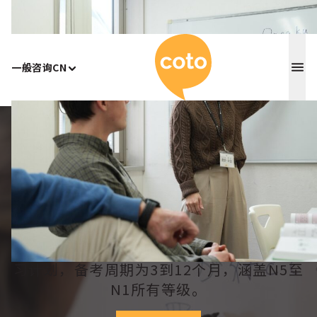
Coto 日
一般咨询
CN
Home
/
JLPT备考课程
JLPT备考课程
在东京或横滨通过JLPT考试！我们提供由
专家指导的备考课程、模拟考试及结构化学
习计划，备考周期为3到12个月，涵盖N5至
N1所有等级。