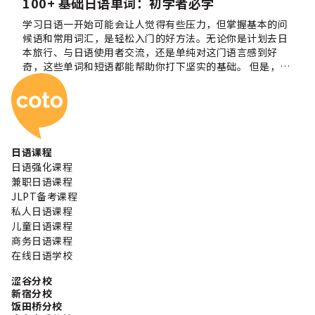
100+ 基础日语单词：初学者必学
学习日语一开始可能会让人觉得有些压力，但掌握基本的问
候语和常用词汇，是轻松入门的好方法。无论你是计划去日
本旅行、与日语使用者交流，还是单纯对这门语言感到好
奇，这些单词和短语都能帮助你打下坚实的基础。 但是，最
Coto 日本语学校
先需要学习的 100 个日语单词是什么呢？在本指南中，我们
为你整理了 100 多个最实用的日语初学者必备词汇。 对学习
日语感兴趣吗？Coto 日语学院专注于为日语学习者打造个
性化学习体验。今天就和我们一起开启你的日语学习之旅
吧！ 下载我们的基础日语单词速查表！ 如果你想随时随地学
习日语单词，可以下载下面的基础日语单词速查表图片。保
日语课程
存到你的设备里，需要快速记忆词汇时随时查看！ 掌握基础
日语强化课程
日语问候语和常用词 要学好日语，首先必须学会如何打招
兼职日语课程
呼。以下是最常见的日语问候语，附有发音和中文意思，是
JLPT备考课程
所有初学者学习日语时必备的内容。 基础日语问候语 日语
私人日语课程
发音 含义 おはようございます Ohayou gozaimasu 早上好
儿童日语课程
（正式） こんにちは Konnichiwa 你好 / 下午好 こんばん
商务日语课程
は Konbanwa 晚上好 おやすみなさい Oyasuminasai 晚安
在线日语学校
（正式） ありがとうございます Arigatou gozaimasu 谢
谢 すみません Sumimasen 打扰一下 / 对不起 ごめんなさ
涩谷分校
い Gomennasai 抱歉（正式） はい Hai 是 いいえ Iie 不是
新宿分校
文化小贴士：在日本，说问候语时通常会伴随鞠躬，这是表
饭田桥分校