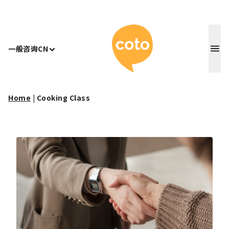
Coto 日
一般咨询
CN
Home
|
Cooking Class