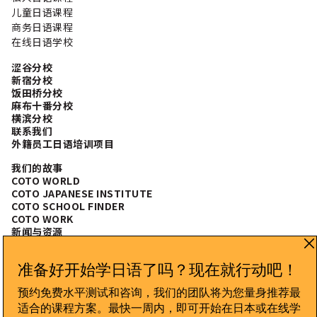
随意表达 礼貌表达 正式表达 你来自哪里？ご出身はどちら
儿童日语课程
ですか？ 在日本，外国人的存在总能引起好奇。你可以介绍
商务日语课程
自己的国家，甚至城市。美国人如果想精确说明州名，需要
在线日语学校
使用 州 (しゅう, shuu)。 你也可以使用 出身 (しゅっしん,
shusshin) 或直接用国籍 人 (じん, jin) 来说明： 你为什么
涩谷分校
学习日语？どうして日本語を勉強しているんですか？ 这是
新宿分校
自我介绍的亮点。不仅会让日本人感到荣幸，还会让他们更
饭田桥分校
麻布十番分校
想了解你学习日语的原因。 你为什么来日本？どうして日本
横滨分校
に来たんですか？ Y说明你来日本的原因，有助于完成一个
联系我们
完整的自我介绍。无论你是短期来日本好奇，还是长期生
外籍员工日语培训项目
活，都可以这样说： 介绍你的职业？日本で何をしています
か？ 无论你是学生还是上班族，介绍职业在日本文化中很重
我们的故事
要。 兴趣和爱好 在轻松场合分享兴趣爱好可以让自我介绍更
COTO WORLD
有亲和力。 最后一步：よろしく Yoroshiku! 自我介绍通常
COTO JAPANESE INSTITUTE
以 よろしくお願いします 结束，表示期待与新朋友或同事的
COTO SCHOOL FINDER
COTO WORK
良好关系。 随意表达 正式表达 礼貌表达 自我介绍完整示例
新闻与资源
[…]
常见问题
CONNECT WITH US