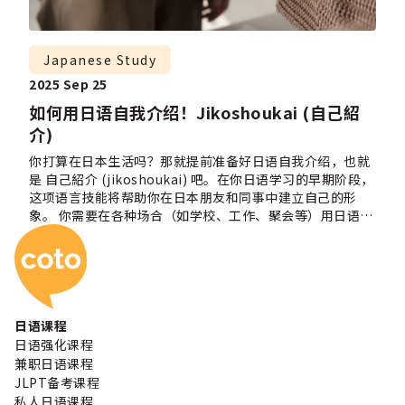
Japanese Study
2025 Sep 25
如何用日语自我介绍！Jikoshoukai (自己紹
介)
你打算在日本生活吗？那就提前准备好日语自我介绍，也就
是 自己紹介 (jikoshoukai) 吧。在你日语学习的早期阶段，
这项语言技能将帮助你在日本朋友和同事中建立自己的形
象。 你需要在各种场合（如学校、工作、聚会等）用日语介
Coto 日本语学校
绍自己。那该说些什么呢？如何在一到两分钟内把自己的情
况浓缩清楚呢？ 不用担心，我们将一步步介绍如何做出成功
的日语自我介绍！ 以问候语开始对话 无论你是准备在课堂上
向同学介绍自己，还是在面试中做自我介绍，先打招呼非常
重要！根据不同的时间段，你可以说 おはようございます、
こんにちは 或 こんばんは。如果不确定，可以直接说 はじ
日语课程
めまして (hajimemashite)，意思是“初次见面”。 自我
日语强化课程
介绍 (Jikoshoukai 自己紹介) Y你可以使用动词 desu 或
兼职日语课程
“言います” 礼貌地说出自己的名字。在正式场合，如面
JLPT备考课程
试，应使用更正式的句型。注意日本人习惯先说姓再说名。
私人日语课程