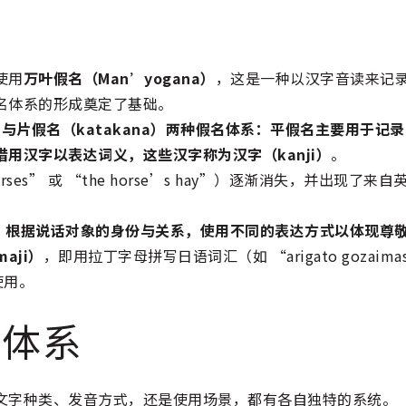
使用
万叶假名（Man’yogana）
，这是一种以汉字音读来记
名体系的形成奠定了基础。
a）与片假名（katakana）两种假名体系：平假名主要用于记
用汉字以表达词义，这些汉字称为汉字（kanji）
。
s” 或 “the horse’s hay”）逐渐消失，并出现了来自
系，根据说话对象的身份与关系，使用不同的表达方式以体现尊
aji）
，即用拉丁字母拼写日语词汇（如 “arigato gozaima
使用。
写体系
文字种类、发音方式，还是使用场景，都有各自独特的系统。