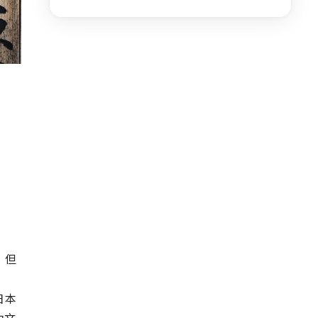
，但
日本
中文