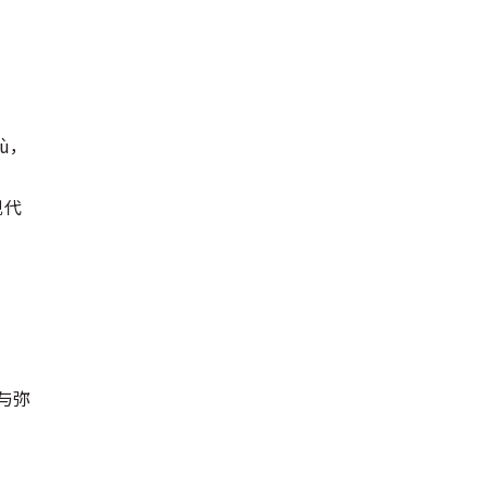
ù，
现代
，与弥