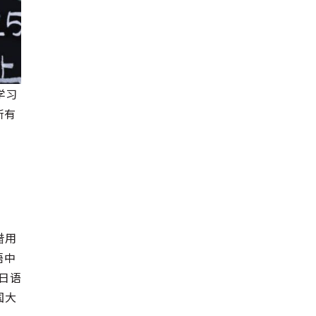
学习
所有
借用
语中
日语
国大