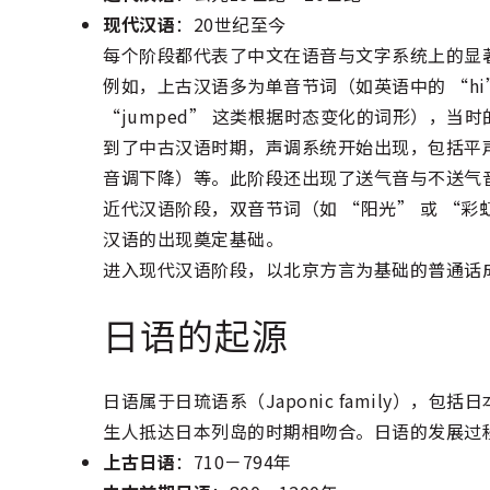
现代汉语
：20世纪至今
每个阶段都代表了中文在语音与文字系统上的显
例如，上古汉语多为单音节词（如英语中的 “hi” 
“jumped” 这类根据时态变化的词形），
到了中古汉语时期，声调系统开始出现，包括平声（
音调下降）等。此阶段还出现了送气音与不送气
近代汉语阶段，双音节词（如 “阳光” 或 “
汉语的出现奠定基础。
进入现代汉语阶段，以北京方言为基础的普通话
日语的起源
日语属于日琉语系（Japonic family），
生人抵达日本列岛的时期相吻合。日语的发展过
上古日语
：710－794年