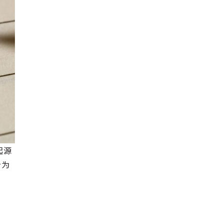
起源
分为