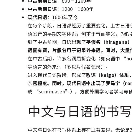
中古前期日语
：800－1200年
中古后期日语
：1200－1600年
现代日语
：1600年至今
在每个阶段，日语都经历了重要变化。上古日语
语发音的早期文字体系，侧重于音而非义，为假
到了中古前期，日语出现了
平假名（hiragan
语固有词，片假名用于记录外来语。同时，大量借
在中古后期，许多名词屈折变化（如英语中 “horse
等语言的外来词（多以片假名记录）。
进入现代日语阶段，形成了
敬语（keigo）体
亲密程度。同时，现代日语中出现了罗马字（rom
或 “sumimasen”），方便外国学习者学习与
中文与日语的书
中文与日语在书写体系上存在显著差异，无论是