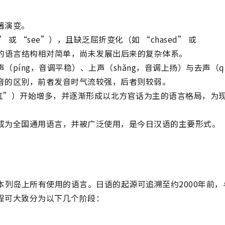
著演变。
或 “see”），且缺乏屈折变化（如 “chased” 或
当时的语言结构相对简单，尚未发展出后来的复杂体系。
píng，音调平稳）、上声（shǎng，音调上扬）与去声（q
音的区别，前者发音时气流较强，后者则较弱。
彩虹”）开始增多，并逐渐形成以北方官话为主的语言格局，为
成为全国通用语言，并被广泛使用，是今日汉语的主要形式。
包括日本列岛上所有使用的语言。日语的起源可追溯至约2000年前
程可大致分为以下几个阶段：