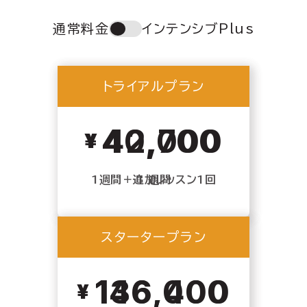
通常料金
インテンシブPlus
Toggle
plan
type
トライアルプラン
トライアルプラン
40,000
42,700
1週間＋追加レッスン1回
1 週間
スタータープラン
スタータープラン
146,400
136,000