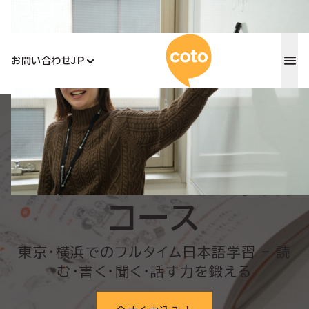
コトアカデ
お問い合わせ
JP
Home
/
インテンシブ日本語コース
インテンシブ日本語
コース
東京・横浜でのフルタイム日本語学習 – 読
む・書く・聞く・話す力を鍛える