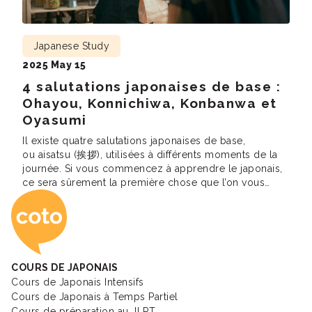
Japanese Study
2025 May 15
4 salutations japonaises de base :
Ohayou, Konnichiwa, Konbanwa et
Oyasumi
Il existe quatre salutations japonaises de base,
ou aisatsu (挨拶), utilisées à différents moments de la
journée. Si vous commencez à apprendre le japonais,
ce sera sûrement la première chose que l’on vous
Coto Academy - Éc
enseignera. En effet, vous ne voudriez pas dire «
Bonjour ! » en pleine nuit ou « Repose-toi bien ! » en
réveillant un […]
COURS DE JAPONAIS
Cours de Japonais Intensifs
Cours de Japonais à Temps Partiel
Cours de préparation au JLPT