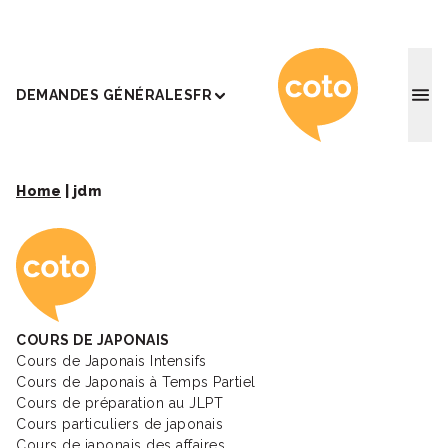
Coto Ac
DEMANDES GÉNÉRALES
FR
Home
|
jdm
Coto Academy - Éc
COURS DE JAPONAIS
Cours de Japonais Intensifs
Cours de Japonais à Temps Partiel
Cours de préparation au JLPT
Cours particuliers de japonais
Cours de japonais des affaires