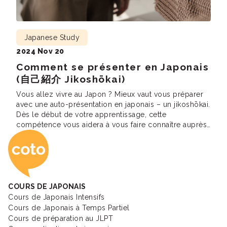
Japanese Study
2024 Nov 20
Comment se présenter en Japonais
(自己紹介 Jikoshōkai)
Vous allez vivre au Japon ? Mieux vaut vous préparer
avec une auto-présentation en japonais – un jikoshōkai.
Dès le début de votre apprentissage, cette
compétence vous aidera à vous faire connaître auprès
Coto Academy - Éc
d’amis ou collègues japonais. Vous devrez vous
présenter en japonais dans de nombreux contextes
(école, travail, soirées, etc.). Que faut-il dire ? […]
COURS DE JAPONAIS
Cours de Japonais Intensifs
Cours de Japonais à Temps Partiel
Cours de préparation au JLPT