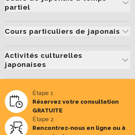
partiel
Pour les adultes souhaitant apprendre à leur rythme
dans un environnement interactif et soutenant.
Cours particuliers de japonais
Leçons personnalisées en tête-à-tête pour un
apprentissage sur mesure.
Activités culturelles
japonaises
Cours où vous pouvez découvrir des cérémonies de
thé, de la calligraphie, la fabrication de dango ou de
Étape 1
dorayaki, et bien plus encore !
Réservez votre consultation
GRATUITE
Étape 2
Rencontrez-nous en ligne ou à