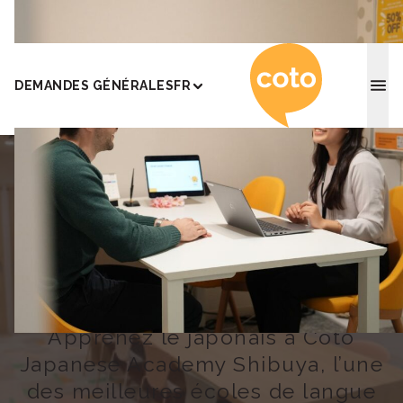
Coto Ac
DEMANDES GÉNÉRALES
FR
Home
/
Shibuya
École de japonais
à Tokyo Shibuya
Apprenez le japonais à Coto
Japanese Academy Shibuya, l’une
des meilleures écoles de langue