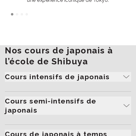
une expérience iconique de Tokyo.
Nos cours de japonais à
l’école de Shibuya
Cours intensifs de japonais
Idéal pour ceux qui sont totalement engagés dans
l’apprentissage du japonais et souhaitent se
Cours semi-intensifs de
concentrer sur la pratique de la conversation.
japonais
Parfait pour ceux qui veulent apprendre le japonais
tout en s’adaptant à un emploi du temps chargé.
Cours de japonais à temps