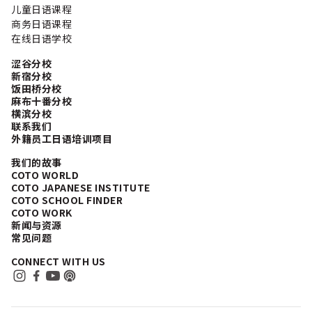
随意表达 礼貌表达 正式表达 你来自哪里？ご出身はどちら
儿童日语课程
ですか？ 在日本，外国人的存在总能引起好奇。你可以介绍
商务日语课程
自己的国家，甚至城市。美国人如果想精确说明州名，需要
在线日语学校
使用 州 (しゅう, shuu)。 你也可以使用 出身 (しゅっしん,
shusshin) 或直接用国籍 人 (じん, jin) 来说明： 你为什么
涩谷分校
学习日语？どうして日本語を勉強しているんですか？ 这是
新宿分校
自我介绍的亮点。不仅会让日本人感到荣幸，还会让他们更
饭田桥分校
麻布十番分校
想了解你学习日语的原因。 你为什么来日本？どうして日本
横滨分校
に来たんですか？ Y说明你来日本的原因，有助于完成一个
联系我们
完整的自我介绍。无论你是短期来日本好奇，还是长期生
外籍员工日语培训项目
活，都可以这样说： 介绍你的职业？日本で何をしています
か？ 无论你是学生还是上班族，介绍职业在日本文化中很重
我们的故事
要。 兴趣和爱好 在轻松场合分享兴趣爱好可以让自我介绍更
COTO WORLD
有亲和力。 最后一步：よろしく Yoroshiku! 自我介绍通常
COTO JAPANESE INSTITUTE
以 よろしくお願いします 结束，表示期待与新朋友或同事的
COTO SCHOOL FINDER
COTO WORK
良好关系。 随意表达 正式表达 礼貌表达 自我介绍完整示例
新闻与资源
[…]
常见问题
CONNECT WITH US