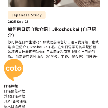
Japanese Study
2025 Sep 25
如何用日语自我介绍！Jikoshoukai (自己紹
介)
你打算在日本生活吗？那就提前准备好日语自我介绍，也就
是 自己紹介 (jikoshoukai) 吧。在你日语学习的早期阶段，
这项语言技能将帮助你在日本朋友和同事中建立自己的形
象。 你需要在各种场合（如学校、工作、聚会等）用日语介
Coto 日本语学校
绍自己。那该说些什么呢？如何在一到两分钟内把自己的情
况浓缩清楚呢？ 不用担心，我们将一步步介绍如何做出成功
的日语自我介绍！ 以问候语开始对话 无论你是准备在课堂上
向同学介绍自己，还是在面试中做自我介绍，先打招呼非常
重要！根据不同的时间段，你可以说 おはようございます、
こんにちは 或 こんばんは。如果不确定，可以直接说 はじ
日语课程
めまして (hajimemashite)，意思是“初次见面”。 自我
日语强化课程
介绍 (Jikoshoukai 自己紹介) Y你可以使用动词 desu 或
兼职日语课程
“言います” 礼貌地说出自己的名字。在正式场合，如面
JLPT备考课程
试，应使用更正式的句型。注意日本人习惯先说姓再说名。
私人日语课程