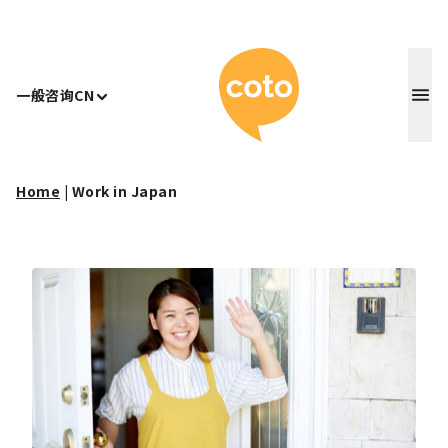
Coto 日
一般咨询
CN
Home
|
Work in Japan