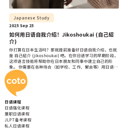
Japanese Study
2025 Sep 25
如何用日语自我介绍！Jikoshoukai (自己紹
介)
你打算在日本生活吗？那就提前准备好日语自我介绍，也就
是 自己紹介 (jikoshoukai) 吧。在你日语学习的早期阶段，
这项语言技能将帮助你在日本朋友和同事中建立自己的形
象。 你需要在各种场合（如学校、工作、聚会等）用日语介
Coto 日本语学校
绍自己。那该说些什么呢？如何在一到两分钟内把自己的情
况浓缩清楚呢？ 不用担心，我们将一步步介绍如何做出成功
的日语自我介绍！ 以问候语开始对话 无论你是准备在课堂上
向同学介绍自己，还是在面试中做自我介绍，先打招呼非常
重要！根据不同的时间段，你可以说 おはようございます、
こんにちは 或 こんばんは。如果不确定，可以直接说 はじ
日语课程
めまして (hajimemashite)，意思是“初次见面”。 自我
日语强化课程
介绍 (Jikoshoukai 自己紹介) Y你可以使用动词 desu 或
兼职日语课程
“言います” 礼貌地说出自己的名字。在正式场合，如面
JLPT备考课程
试，应使用更正式的句型。注意日本人习惯先说姓再说名。
私人日语课程