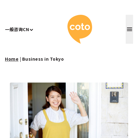
Coto 日
一般咨询
CN
Home
|
Business in Tokyo