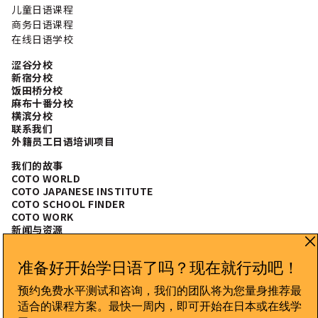
随意表达 礼貌表达 正式表达 你来自哪里？ご出身はどちら
儿童日语课程
ですか？ 在日本，外国人的存在总能引起好奇。你可以介绍
商务日语课程
自己的国家，甚至城市。美国人如果想精确说明州名，需要
在线日语学校
使用 州 (しゅう, shuu)。 你也可以使用 出身 (しゅっしん,
shusshin) 或直接用国籍 人 (じん, jin) 来说明： 你为什么
涩谷分校
学习日语？どうして日本語を勉強しているんですか？ 这是
新宿分校
自我介绍的亮点。不仅会让日本人感到荣幸，还会让他们更
饭田桥分校
麻布十番分校
想了解你学习日语的原因。 你为什么来日本？どうして日本
横滨分校
に来たんですか？ Y说明你来日本的原因，有助于完成一个
联系我们
完整的自我介绍。无论你是短期来日本好奇，还是长期生
外籍员工日语培训项目
活，都可以这样说： 介绍你的职业？日本で何をしています
か？ 无论你是学生还是上班族，介绍职业在日本文化中很重
我们的故事
要。 兴趣和爱好 在轻松场合分享兴趣爱好可以让自我介绍更
COTO WORLD
有亲和力。 最后一步：よろしく Yoroshiku! 自我介绍通常
COTO JAPANESE INSTITUTE
以 よろしくお願いします 结束，表示期待与新朋友或同事的
COTO SCHOOL FINDER
COTO WORK
良好关系。 随意表达 正式表达 礼貌表达 自我介绍完整示例
新闻与资源
[…]
常见问题
CONNECT WITH US