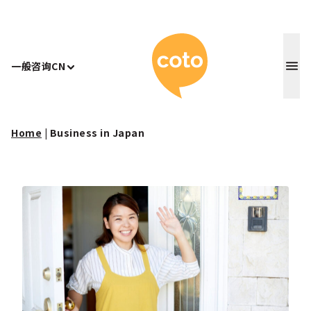
Coto 日
一般咨询
CN
Home
|
Business in Japan