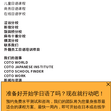
随意表达 礼貌表达 正式表达 你来自哪里？ご出身はどちら
儿童日语课程
ですか？ 在日本，外国人的存在总能引起好奇。你可以介绍
商务日语课程
自己的国家，甚至城市。美国人如果想精确说明州名，需要
在线日语学校
使用 州 (しゅう, shuu)。 你也可以使用 出身 (しゅっしん,
shusshin) 或直接用国籍 人 (じん, jin) 来说明： 你为什么
涩谷分校
学习日语？どうして日本語を勉強しているんですか？ 这是
新宿分校
自我介绍的亮点。不仅会让日本人感到荣幸，还会让他们更
饭田桥分校
麻布十番分校
想了解你学习日语的原因。 你为什么来日本？どうして日本
横滨分校
に来たんですか？ Y说明你来日本的原因，有助于完成一个
联系我们
完整的自我介绍。无论你是短期来日本好奇，还是长期生
外籍员工日语培训项目
活，都可以这样说： 介绍你的职业？日本で何をしています
か？ 无论你是学生还是上班族，介绍职业在日本文化中很重
我们的故事
要。 兴趣和爱好 在轻松场合分享兴趣爱好可以让自我介绍更
COTO WORLD
有亲和力。 最后一步：よろしく Yoroshiku! 自我介绍通常
COTO JAPANESE INSTITUTE
以 よろしくお願いします 结束，表示期待与新朋友或同事的
COTO SCHOOL FINDER
COTO WORK
良好关系。 随意表达 正式表达 礼貌表达 自我介绍完整示例
新闻与资源
[…]
常见问题
CONNECT WITH US