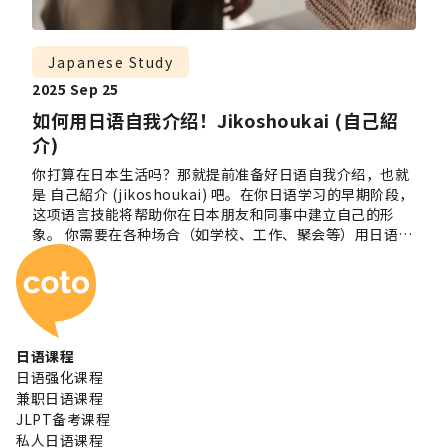
Japanese Study
2025 Sep 25
如何用日语自我介绍！Jikoshoukai (自己紹
介)
你打算在日本生活吗？那就提前准备好日语自我介绍，也就
是 自己紹介 (jikoshoukai) 吧。在你日语学习的早期阶段，
这项语言技能将帮助你在日本朋友和同事中建立自己的形
象。 你需要在各种场合（如学校、工作、聚会等）用日语介
Coto 日本语学校
绍自己。那该说些什么呢？如何在一到两分钟内把自己的情
况浓缩清楚呢？ 不用担心，我们将一步步介绍如何做出成功
的日语自我介绍！ 以问候语开始对话 无论你是准备在课堂上
向同学介绍自己，还是在面试中做自我介绍，先打招呼非常
重要！根据不同的时间段，你可以说 おはようございます、
こんにちは 或 こんばんは。如果不确定，可以直接说 はじ
日语课程
めまして (hajimemashite)，意思是“初次见面”。 自我
日语强化课程
介绍 (Jikoshoukai 自己紹介) Y你可以使用动词 desu 或
兼职日语课程
“言います” 礼貌地说出自己的名字。在正式场合，如面
JLPT备考课程
试，应使用更正式的句型。注意日本人习惯先说姓再说名。
私人日语课程