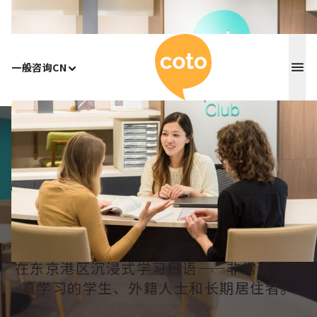
Coto 日
一般咨询
CN
Home
/
麻布十番
麻布十番
日本语学
校
在东京港区沉浸式学习日语——非常适合认
真学习的学生、外籍人士和长期居住者。