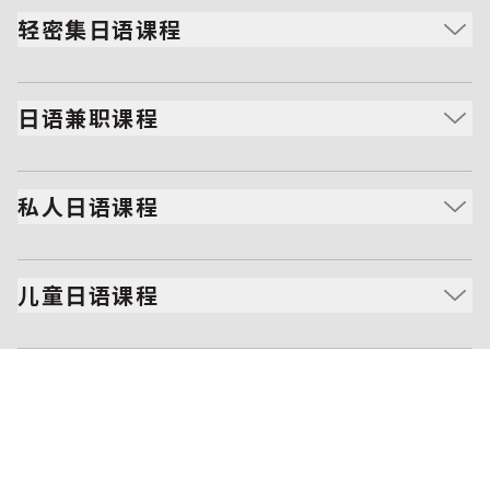
入日语学习的人。
轻密集日语课程
适合想在繁忙日程中学习日语、并专注于实际会话练习的
人士。
日语兼职课程
专为忙碌的上班族设计，学习节奏灵活，教学环境互动且
富有支持性。
私人日语课程
提供1对1教学服务，让学习者获得更个性化的学习体验。
儿童日语课程
通过有趣、互动性的活动教授孩子日语，同时安排外出教
学，让孩子在城市中边玩边学。