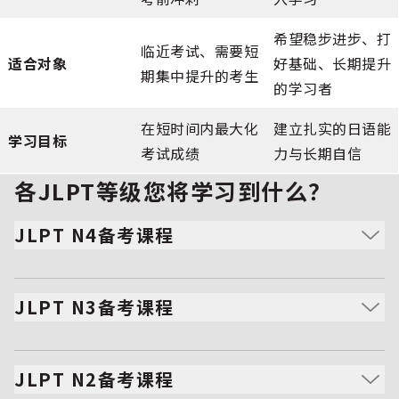
希望稳步进步、打
临近考试、需要短
适合对象
好基础、长期提升
期集中提升的考生
的学习者
在短时间内最大化
建立扎实的日语能
学习目标
考试成绩
力与长期自信
各JLPT等级您将学习到什么？
JLPT N4备考课程
在N5知识的基础上学习更复杂的句子与汉字。
提升阅读理解能力，扩大JLPT考试常见词汇量。
JLPT N3备考课程
通过历年真题和针对性练习强化技能。
衔接初级与中级日语水平。
学习更细致的语法，挑战更长、更复杂的阅读文章。
JLPT N2备考课程
通过系统化的模拟考试与教师反馈提升能力。