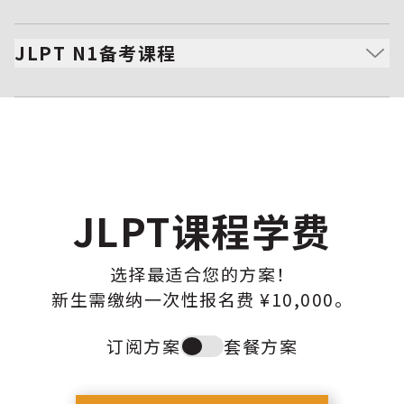
深入掌握语法、惯用语与商务日语，迈向流利交流。
重点提升高级阅读、听力与理解能力。
JLPT N1备考课程
学习考试技巧与时间管理方法，确保应试成功。
培养接近母语者的理解力与分析性阅读能力。
掌握高难度汉字、文学作品及高级表达方式。
具备处理复杂会话、商务文书及学术资料的能力。
JLPT课程学费
选择最适合您的方案！
新生需缴纳一次性报名费 ¥10,000。
订阅方案
套餐方案
Toggle
plan
type