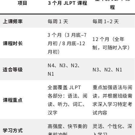
项目
3 个月 JLPT 课程
程
上课频率
每周 1 天
每周 1–2 天
3 个月（3 月底–7
12 个月（全年
课程时长
月初 / 8 月底–12
制，可随时入学）
月初）
N4、N3、N2、
适合等级
N3、N2、N1
N1
全面覆盖 JLPT
重点加强语法与阅
各部分：语法、阅
读，并根据班级需
课程重点
读、听力、词汇、
求深入学习特定考
汉字
试内容
高强度、快节奏的
灵活、个性化、深
学习方式
考前冲刺
入学习