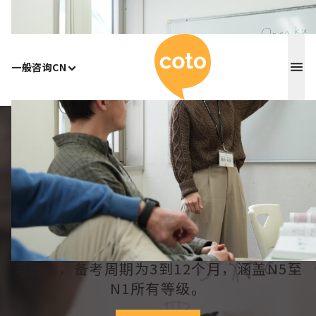
Coto 日
一般咨询
CN
Home
/
JLPT备考课程
JLPT备考课程
在东京或横滨通过JLPT考试！我们提供由
专家指导的备考课程、模拟考试及结构化学
习计划，备考周期为3到12个月，涵盖N5至
N1所有等级。