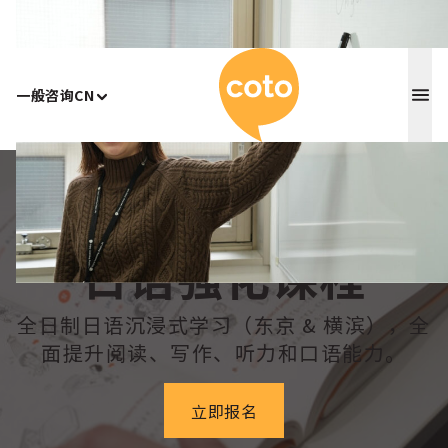
Coto 日
一般咨询
CN
Home
/
日语强化课程
日语强化课程
全日制日语沉浸式学习（东京 & 横滨），全
面提升阅读、写作、听力和口语能力。
立即报名