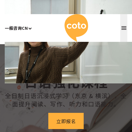
Coto 日
一般咨询
CN
Home
/
日语强化课程
日语强化课程
全日制日语沉浸式学习（东京 & 横滨），全
面提升阅读、写作、听力和口语能力。
立即报名